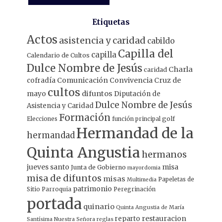
Etiquetas
Actos
asistencia y caridad
cabildo
Capilla del
capilla
Calendario de Cultos
Dulce Nombre de Jesús
Charla
caridad
Comunicación
Convivencia
Cruz de
cofradía
cultos
mayo
difuntos
Diputación de
Dulce Nombre de Jesús
Asistencia y Caridad
Formación
Elecciones
función principal
golf
Hermandad de la
hermandad
Quinta Angustia
hermanos
jueves santo
misa
Junta de Gobierno
mayordomia
misa de difuntos
misas
Papeletas de
Multimedia
patrimonio
Sitio
Parroquia
Peregrinación
portada
quinario
Quinta Angustia de María
restauracion
reparto
Santísima Nuestra Señora
reglas