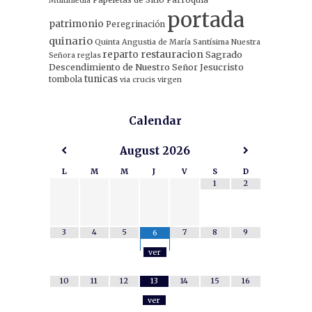
Multimedia
portada
patrimonio
Peregrinación
quinario
Quinta Angustia de María Santísima Nuestra
restauracion
reparto
Sagrado
Señora
reglas
Descendimiento de Nuestro Señor Jesucristo
tunicas
tombola
via crucis
virgen
Calendar
August
2026
L
M
M
J
V
S
D
1
2
3
4
5
7
8
9
6
ver
10
11
12
13
14
15
16
ver