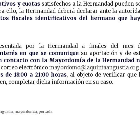
tivos y cuotas
satisfechos a la Hermandad pueden s
ara ello, la Hermandad deberá declarar ante la autorid
tos fiscales identificativos del hermano que ha
resentada por la Hermandad a finales del mes 
nterés en que se comunique
su aportación y de es
n contacto con la Mayordomía de la Hermandad 
l correo electrónico
mayordomo@laquintaangustia.org
s de 18:00 a 21:00 horas
, al objeto de verificar que 
ien, completar dicha información en su caso.
ngustia
,
mayordomia
,
portada