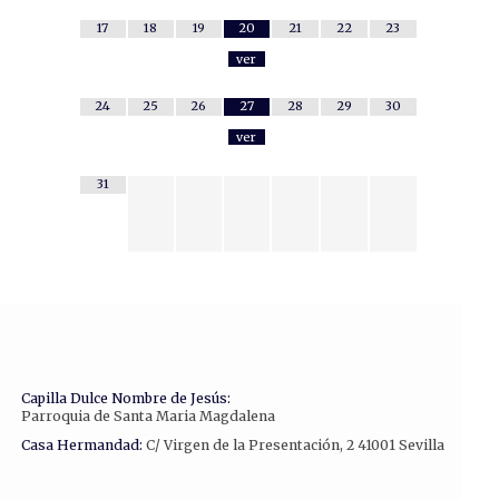
17
18
19
20
21
22
23
ver
24
25
26
27
28
29
30
ver
31
Capilla Dulce Nombre de Jesús:
Parroquia de Santa Maria Magdalena
Casa Hermandad:
C/ Virgen de la Presentación, 2 41001 Sevilla