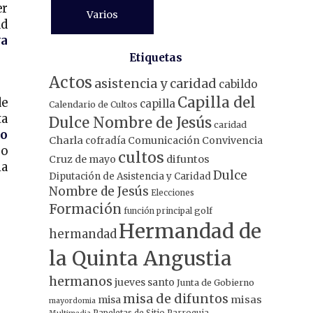
er
Varios
ad
ya
Etiquetas
Actos
asistencia y caridad
cabildo
Capilla del
de
capilla
Calendario de Cultos
ta
Dulce Nombre de Jesús
caridad
no
Charla
Comunicación
Convivencia
cofradía
o
cultos
Cruz de mayo
difuntos
la
Dulce
Diputación de Asistencia y Caridad
Nombre de Jesús
Elecciones
Formación
función principal
golf
Hermandad de
hermandad
la Quinta Angustia
hermanos
jueves santo
Junta de Gobierno
misa de difuntos
misa
misas
mayordomia
Papeletas de Sitio
Parroquia