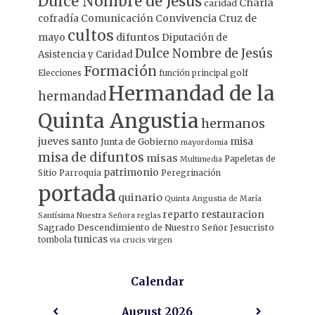
Dulce Nombre de Jesús
Charla
caridad
Comunicación
Convivencia
Cruz de
cofradía
cultos
mayo
difuntos
Diputación de
Dulce Nombre de Jesús
Asistencia y Caridad
Formación
Elecciones
función principal
golf
Hermandad de la
hermandad
Quinta Angustia
hermanos
jueves santo
misa
Junta de Gobierno
mayordomia
misa de difuntos
misas
Papeletas de
Multimedia
patrimonio
Sitio
Parroquia
Peregrinación
portada
quinario
Quinta Angustia de María
restauracion
reparto
Santísima Nuestra Señora
reglas
Sagrado Descendimiento de Nuestro Señor Jesucristo
tunicas
tombola
via crucis
virgen
Calendar
August
2026