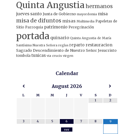
Quinta Angustia
hermanos
jueves santo
misa
Junta de Gobierno
mayordomia
misa de difuntos
misas
Papeletas de
Multimedia
patrimonio
Sitio
Parroquia
Peregrinación
portada
quinario
Quinta Angustia de María
restauracion
reparto
Santísima Nuestra Señora
reglas
Sagrado Descendimiento de Nuestro Señor Jesucristo
tunicas
tombola
via crucis
virgen
Calendar
August
2026
L
M
M
J
V
S
D
1
2
3
4
5
6
7
8
9
ver