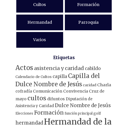
Cultos
Formación
Hermandad
Parroquia
Varios
Etiquetas
Actos
asistencia y caridad
cabildo
Capilla del
capilla
Calendario de Cultos
Dulce Nombre de Jesús
Charla
caridad
Comunicación
Convivencia
Cruz de
cofradía
cultos
mayo
difuntos
Diputación de
Dulce Nombre de Jesús
Asistencia y Caridad
Formación
Elecciones
función principal
golf
Hermandad de la
hermandad