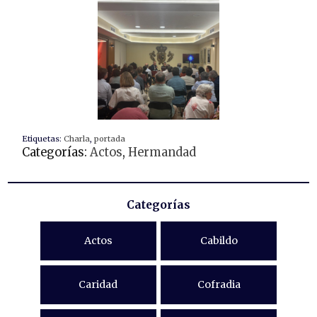
Etiquetas:
Charla
,
portada
Categorías:
Actos
,
Hermandad
Categorías
Actos
Cabildo
Caridad
Cofradia