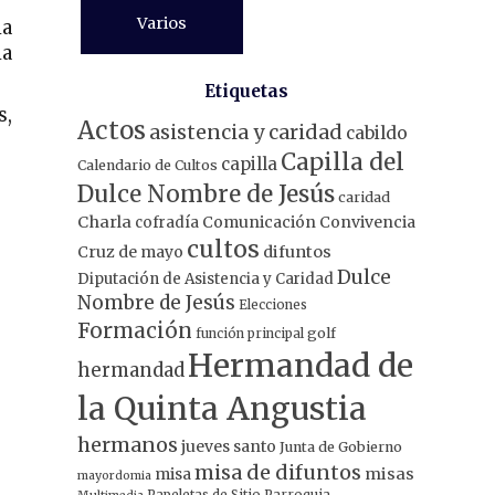
Varios
la
la
Etiquetas
s,
Actos
asistencia y caridad
cabildo
Capilla del
capilla
Calendario de Cultos
Dulce Nombre de Jesús
caridad
Charla
Comunicación
Convivencia
cofradía
cultos
Cruz de mayo
difuntos
Dulce
Diputación de Asistencia y Caridad
Nombre de Jesús
Elecciones
Formación
función principal
golf
Hermandad de
hermandad
la Quinta Angustia
hermanos
jueves santo
Junta de Gobierno
misa de difuntos
misa
misas
mayordomia
Papeletas de Sitio
Parroquia