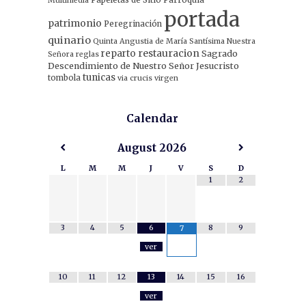
Multimedia
portada
patrimonio
Peregrinación
quinario
Quinta Angustia de María Santísima Nuestra
restauracion
reparto
Sagrado
Señora
reglas
Descendimiento de Nuestro Señor Jesucristo
tunicas
tombola
via crucis
virgen
Calendar
August
2026
L
M
M
J
V
S
D
1
2
3
4
5
6
8
9
7
ver
10
11
12
13
14
15
16
ver