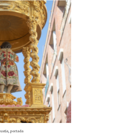
ustia
,
portada