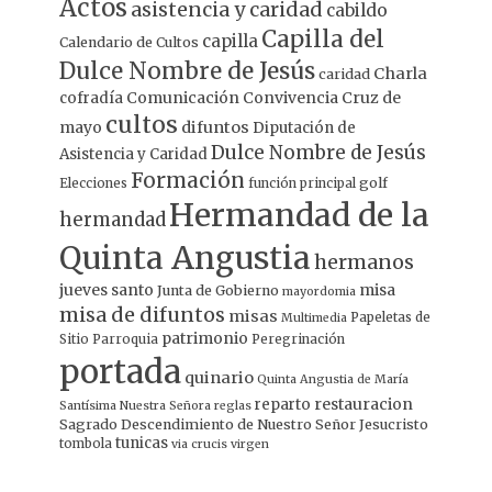
Actos
asistencia y caridad
cabildo
Capilla del
capilla
Calendario de Cultos
Dulce Nombre de Jesús
Charla
caridad
Comunicación
Convivencia
Cruz de
cofradía
cultos
mayo
difuntos
Diputación de
Dulce Nombre de Jesús
Asistencia y Caridad
Formación
Elecciones
función principal
golf
Hermandad de la
hermandad
Quinta Angustia
hermanos
jueves santo
misa
Junta de Gobierno
mayordomia
misa de difuntos
misas
Papeletas de
Multimedia
patrimonio
Sitio
Parroquia
Peregrinación
portada
quinario
Quinta Angustia de María
restauracion
reparto
Santísima Nuestra Señora
reglas
Sagrado Descendimiento de Nuestro Señor Jesucristo
tunicas
tombola
via crucis
virgen