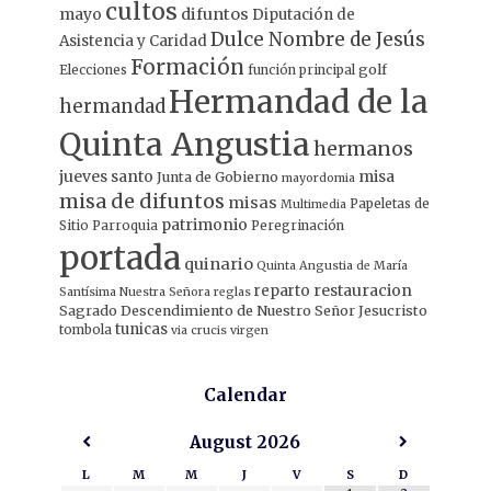
cultos
mayo
difuntos
Diputación de
Dulce Nombre de Jesús
Asistencia y Caridad
Formación
Elecciones
función principal
golf
Hermandad de la
hermandad
Quinta Angustia
hermanos
jueves santo
misa
Junta de Gobierno
mayordomia
misa de difuntos
misas
Papeletas de
Multimedia
patrimonio
Sitio
Parroquia
Peregrinación
portada
quinario
Quinta Angustia de María
restauracion
reparto
Santísima Nuestra Señora
reglas
Sagrado Descendimiento de Nuestro Señor Jesucristo
tunicas
tombola
via crucis
virgen
Calendar
August
2026
L
M
M
J
V
S
D