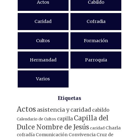
Actos
Cabildo
Caridad
Cofradia
Cultos
Formación
Hermandad
Parroquia
Varios
Etiquetas
Actos
asistencia y caridad
cabildo
Capilla del
capilla
Calendario de Cultos
Dulce Nombre de Jesús
Charla
caridad
Comunicación
Convivencia
Cruz de
cofradía