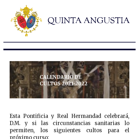
Hermandad
Titulares
Historia y patrimonio
Noticias
Contacto
Formularios
CALENDARIO DE
CULTOS 2021-2022
Esta Pontificia y Real Hermandad celebrará,
D.M. y si las circunstancias sanitarias lo
permiten, los siguientes cultos para el
próximo curso: