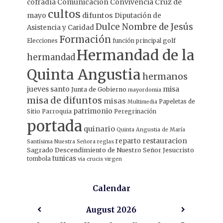
Comunicación
Convivencia
Cruz de
cofradía
cultos
mayo
difuntos
Diputación de
Dulce Nombre de Jesús
Asistencia y Caridad
Formación
Elecciones
función principal
golf
Hermandad de la
hermandad
Quinta Angustia
hermanos
jueves santo
misa
Junta de Gobierno
mayordomia
misa de difuntos
misas
Papeletas de
Multimedia
patrimonio
Sitio
Parroquia
Peregrinación
portada
quinario
Quinta Angustia de María
restauracion
reparto
Santísima Nuestra Señora
reglas
Sagrado Descendimiento de Nuestro Señor Jesucristo
tunicas
tombola
via crucis
virgen
Calendar
August
2026