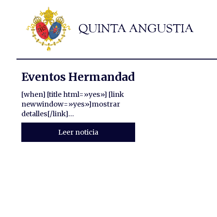
Eventos Hermandad
[when] [title html=»yes»] [link
newwindow=»yes»]mostrar
detalles[/link]...
Leer noticia