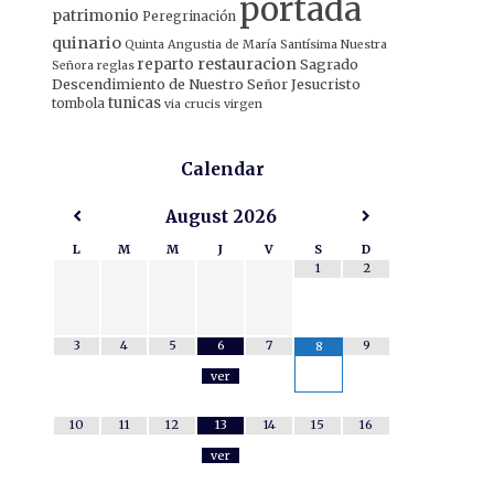
portada
patrimonio
Peregrinación
quinario
Quinta Angustia de María Santísima Nuestra
restauracion
reparto
Sagrado
Señora
reglas
Descendimiento de Nuestro Señor Jesucristo
tunicas
tombola
via crucis
virgen
Calendar
August
2026
L
M
M
J
V
S
D
1
2
3
4
5
6
7
9
8
ver
10
11
12
13
14
15
16
ver