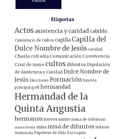
Varios
Etiquetas
Actos
asistencia y caridad
cabildo
Capilla del
capilla
Calendario de Cultos
Dulce Nombre de Jesús
caridad
Charla
Comunicación
Convivencia
cofradía
cultos
Cruz de mayo
difuntos
Diputación
Dulce Nombre de
de Asistencia y Caridad
Formación
Jesús
Elecciones
función
hermandad
principal
golf
Hermandad de la
Quinta Angustia
hermanos
jueves santo
Junta de Gobierno
misa de difuntos
misa
misas
mayordomia
Papeletas de Sitio
Parroquia
Multimedia