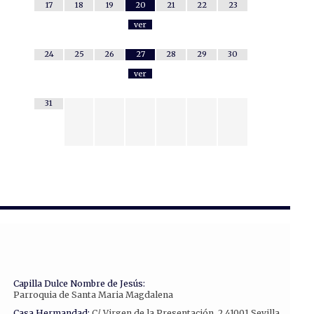
17
18
19
20
21
22
23
ver
24
25
26
27
28
29
30
ver
31
Capilla Dulce Nombre de Jesús:
Parroquia de Santa Maria Magdalena
Casa Hermandad:
C/ Virgen de la Presentación, 2 41001 Sevilla