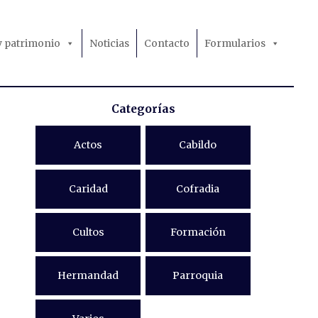
 y patrimonio
Noticias
Contacto
Formularios
Categorías
Actos
Cabildo
Caridad
Cofradia
Cultos
Formación
Hermandad
Parroquia