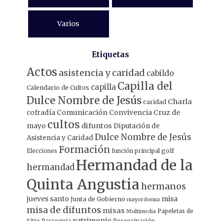
Varios
Etiquetas
Actos
asistencia y caridad
cabildo
Capilla del
capilla
Calendario de Cultos
Dulce Nombre de Jesús
Charla
caridad
Comunicación
Convivencia
Cruz de
cofradía
cultos
mayo
difuntos
Diputación de
Dulce Nombre de Jesús
Asistencia y Caridad
Formación
Elecciones
función principal
golf
Hermandad de la
hermandad
Quinta Angustia
hermanos
jueves santo
misa
Junta de Gobierno
mayordomia
misa de difuntos
misas
Papeletas de
Multimedia
patrimonio
Sitio
Parroquia
Peregrinación