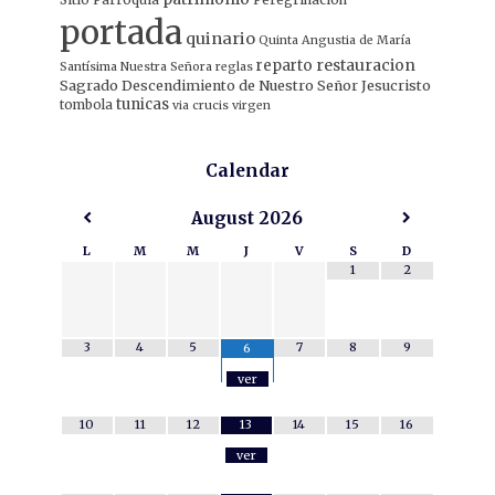
portada
quinario
Quinta Angustia de María
restauracion
reparto
Santísima Nuestra Señora
reglas
Sagrado Descendimiento de Nuestro Señor Jesucristo
tunicas
tombola
via crucis
virgen
Calendar
August
2026
L
M
M
J
V
S
D
1
2
3
4
5
7
8
9
6
ver
10
11
12
13
14
15
16
ver