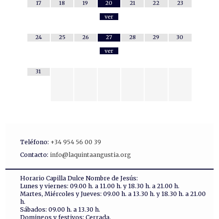
17
18
19
20
21
22
23
ver
24
25
26
27
28
29
30
ver
31
Teléfono:
+34 954 56 00 39
Contacto:
info@laquintaangustia.org
Horario Capilla Dulce Nombre de Jesús:
Lunes y viernes: 09.00 h. a 11.00 h. y 18.30 h. a 21.00 h.
Martes, Miércoles y Jueves: 09.00 h. a 13.30 h. y 18.30 h. a 21.00
h.
Sábados: 09.00 h. a 13.30 h.
Domingos y festivos: Cerrada.