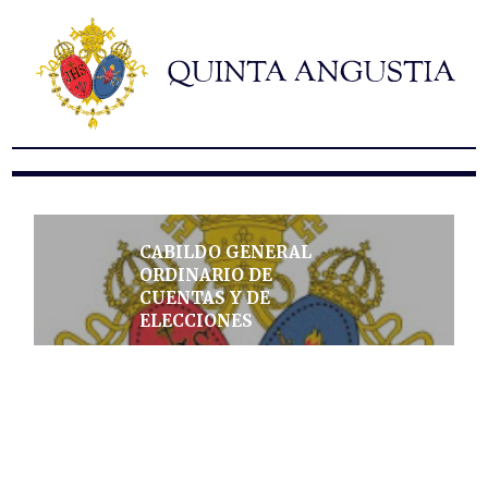
Hermandad
Titulares
Historia y patrimonio
Noticias
Contacto
Formularios
CABILDO GENERAL
ORDINARIO DE
CUENTAS Y DE
ELECCIONES