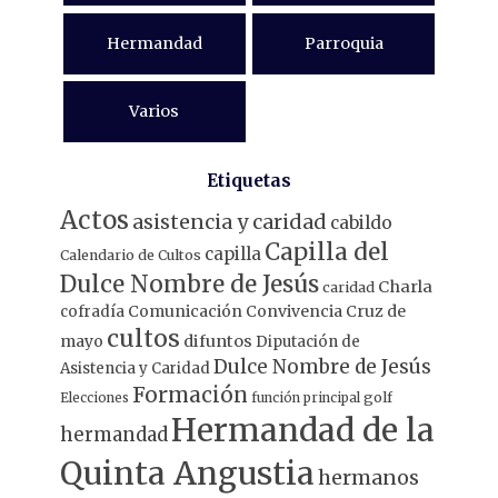
Hermandad
Parroquia
Varios
Etiquetas
Actos
asistencia y caridad
cabildo
Capilla del
capilla
Calendario de Cultos
Dulce Nombre de Jesús
Charla
caridad
Comunicación
Convivencia
Cruz de
cofradía
cultos
mayo
difuntos
Diputación de
Dulce Nombre de Jesús
Asistencia y Caridad
Formación
Elecciones
función principal
golf
Hermandad de la
hermandad
Quinta Angustia
hermanos