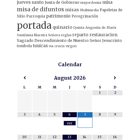
jueves santo
misa
Junta de Gobierno
mayordomia
misa de difuntos
misas
Papeletas de
Multimedia
patrimonio
Sitio
Parroquia
Peregrinación
portada
quinario
Quinta Angustia de María
restauracion
reparto
Santísima Nuestra Señora
reglas
Sagrado Descendimiento de Nuestro Señor Jesucristo
tunicas
tombola
via crucis
virgen
Calendar
August
2026
L
M
M
J
V
S
D
1
2
3
4
5
6
8
9
7
ver
10
11
12
13
14
15
16