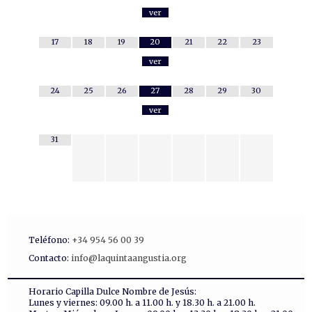
ver
17
18
19
20
21
22
23
ver
24
25
26
27
28
29
30
ver
31
Teléfono:
+34 954 56 00 39
Contacto:
info@laquintaangustia.org
Horario Capilla Dulce Nombre de Jesús:
Lunes y viernes: 09.00 h. a 11.00 h. y 18.30 h. a 21.00 h.