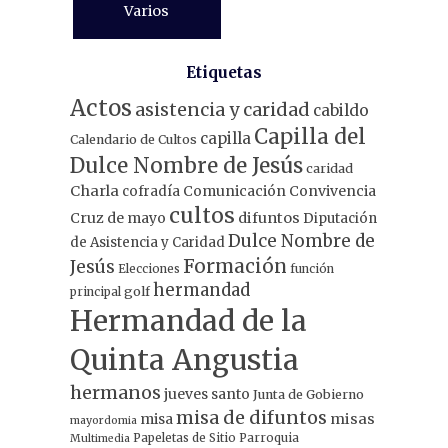
Varios
Etiquetas
Actos
asistencia y caridad
cabildo
Capilla del
capilla
Calendario de Cultos
Dulce Nombre de Jesús
caridad
Charla
Comunicación
Convivencia
cofradía
cultos
Cruz de mayo
difuntos
Diputación
Dulce Nombre de
de Asistencia y Caridad
Formación
Jesús
Elecciones
función
hermandad
principal
golf
Hermandad de la
Quinta Angustia
hermanos
jueves santo
Junta de Gobierno
misa de difuntos
misa
misas
mayordomia
Papeletas de Sitio
Parroquia
Multimedia