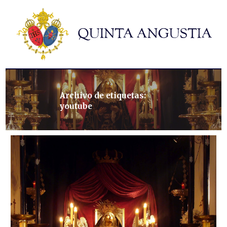
Hermandad
Titulares
Historia y patrimonio
Noticias
Contacto
Archivo de etiquetas:
youtube
Formularios