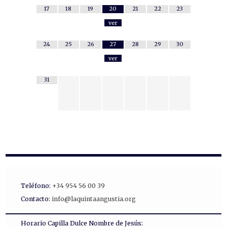
17
18
19
20
21
22
23
ver
24
25
26
27
28
29
30
ver
31
Teléfono:
+34 954 56 00 39
Contacto:
info@laquintaangustia.org
Horario Capilla Dulce Nombre de Jesús: