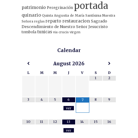
portada
patrimonio
Peregrinación
quinario
Quinta Angustia de María Santísima Nuestra
restauracion
reparto
Sagrado
Señora
reglas
Descendimiento de Nuestro Señor Jesucristo
tunicas
tombola
via crucis
virgen
Calendar
August
2026
L
M
M
J
V
S
D
1
2
3
4
5
6
8
9
7
ver
10
11
12
13
14
15
16
ver