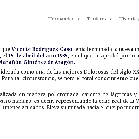
Hermandad
Titulares
Historia
Virgen de la Quinta Angustia
s que
Vicente Rodríguez-Caso
tenía terminada la nueva i
,
el
15 de abril del año 1935,
en el que se aprobó por una
Marañón Giménez de Aragón.
iderada como una de las mejores Dolorosas del siglo XX
 Para tal circunstancia, se nota el total conocimiento qu
alizada en madera policromada, carente de lágrimas y p
stro maduro, es decir, representando la edad real de la 
volúmenes acusados. Eleva su mirada hacía el cuerpo muerto